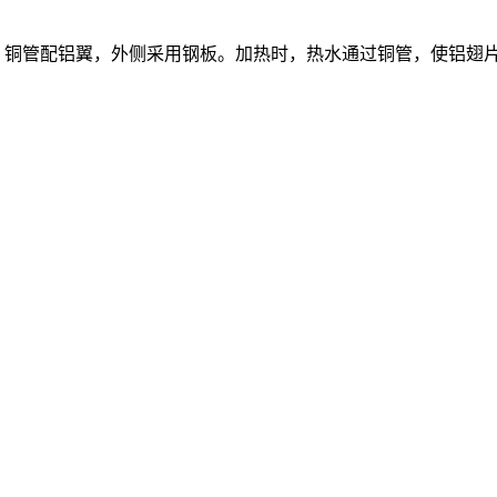
，铜管配铝翼，外侧采用钢板。加热时，热水通过铜管，使铝翅