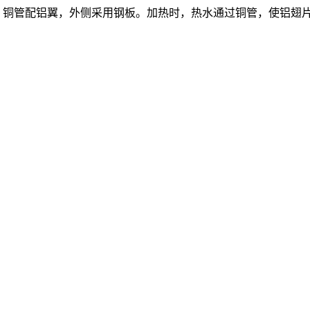
，铜管配铝翼，外侧采用钢板。加热时，热水通过铜管，使铝翅