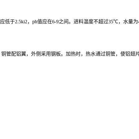
5ki2，ph值应在6-9之间。进料温度不超过35℃，水量为4-8
，铜管配铝翼，外侧采用钢板。加热时，热水通过铜管，使铝翅