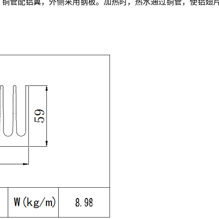
，铜管配铝翼，外侧采用钢板。加热时，热水通过铜管，使铝翅