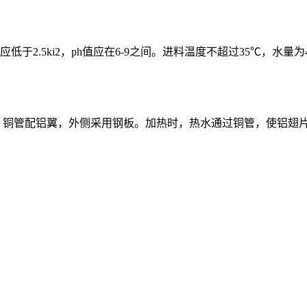
5ki2，ph值应在6-9之间。进料温度不超过35℃，水量为4-8
，铜管配铝翼，外侧采用钢板。加热时，热水通过铜管，使铝翅