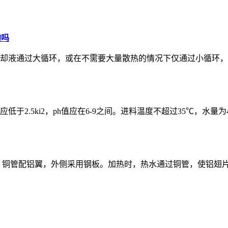
的吗
却液通过大循环，或在不需要大量散热的情况下仅通过小循环，
5ki2，ph值应在6-9之间。进料温度不超过35℃，水量为4-8
，铜管配铝翼，外侧采用钢板。加热时，热水通过铜管，使铝翅