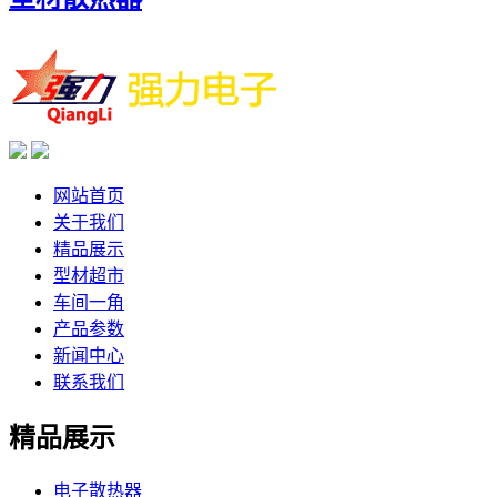
网站首页
关于我们
精品展示
型材超市
车间一角
产品参数
新闻中心
联系我们
精品展示
电子散热器