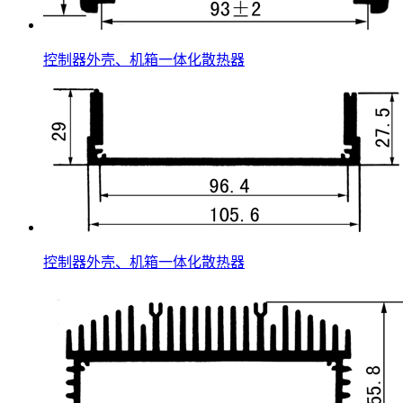
控制器外壳、机箱一体化散热器
控制器外壳、机箱一体化散热器