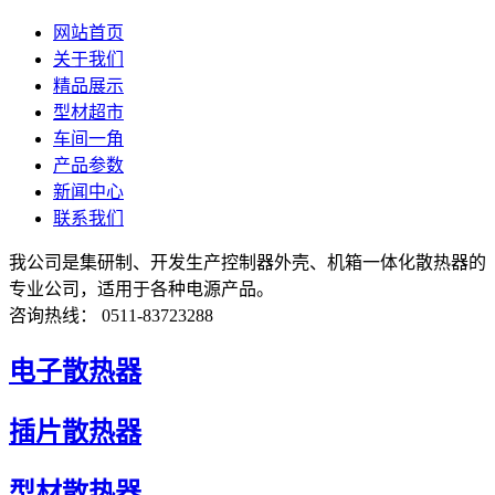
网站首页
关于我们
精品展示
型材超市
车间一角
产品参数
新闻中心
联系我们
我公司是集研制、开发生产控制器外壳、机箱一体化散热器的
专业公司，适用于各种电源产品。
咨询热线： 0511-83723288
电子散热器
插片散热器
型材散热器