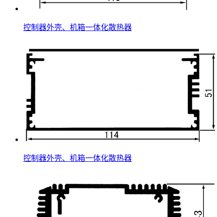
控制器外壳、机箱一体化散热器
控制器外壳、机箱一体化散热器