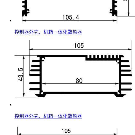
控制器外壳、机箱一体化散热器
控制器外壳、机箱一体化散热器