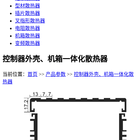
型材散热器
插片散热器
叉指形散热器
电阻散热器
机箱散热器
变频散热器
控制器外壳、机箱一体化散热器
当前位置：
首页
>>
产品参数
>>
控制器外壳、机箱一体化散
热器