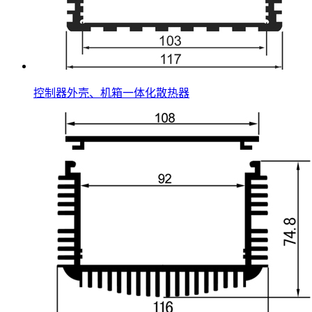
控制器外壳、机箱一体化散热器