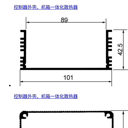
控制器外壳、机箱一体化散热器
控制器外壳、机箱一体化散热器