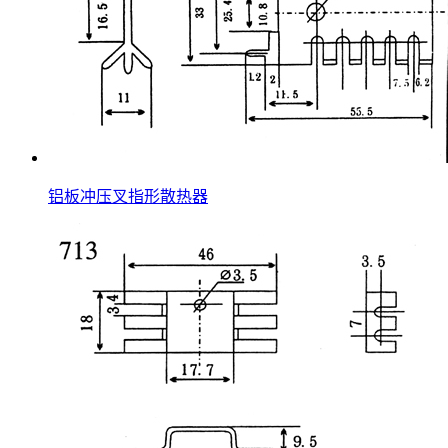
铝板冲压叉指形散热器