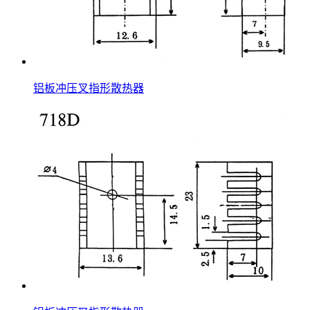
铝板冲压叉指形散热器