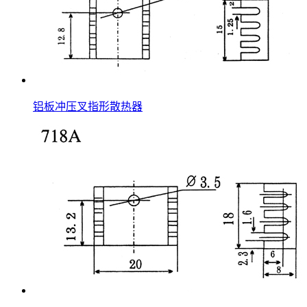
铝板冲压叉指形散热器