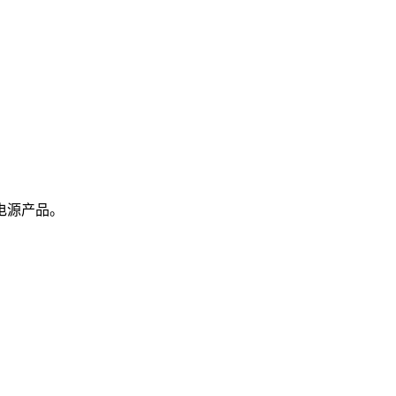
电源产品。