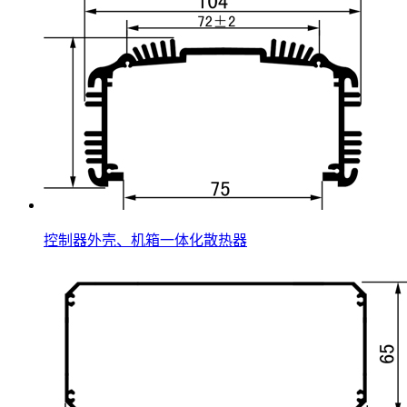
控制器外壳、机箱一体化散热器