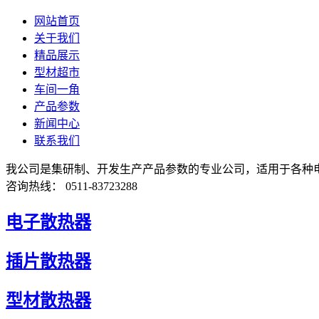
网站首页
关于我们
精品展示
型材超市
车间一角
产品参数
新闻中心
联系我们
我公司是集研制、开发生产产品参数的专业公司，适用于各种
咨询热线： 0511-83723288
电子散热器
插片散热器
型材散热器