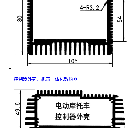
控制器外壳、机箱一体化散热器