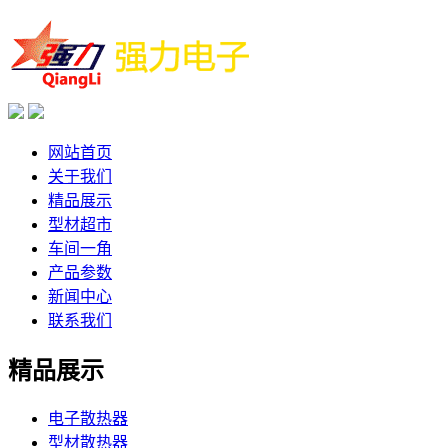
网站首页
关于我们
精品展示
型材超市
车间一角
产品参数
新闻中心
联系我们
精品展示
电子散热器
型材散热器