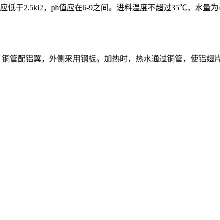
5ki2，ph值应在6-9之间。进料温度不超过35℃，水量为4-8
，铜管配铝翼，外侧采用钢板。加热时，热水通过铜管，使铝翅