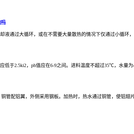
的吗
却液通过大循环，或在不需要大量散热的情况下仅通过小循环，
5ki2，ph值应在6-9之间。进料温度不超过35℃，水量为4-8
，铜管配铝翼，外侧采用钢板。加热时，热水通过铜管，使铝翅