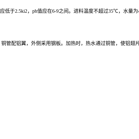
5ki2，ph值应在6-9之间。进料温度不超过35℃，水量为4-8
，铜管配铝翼，外侧采用钢板。加热时，热水通过铜管，使铝翅